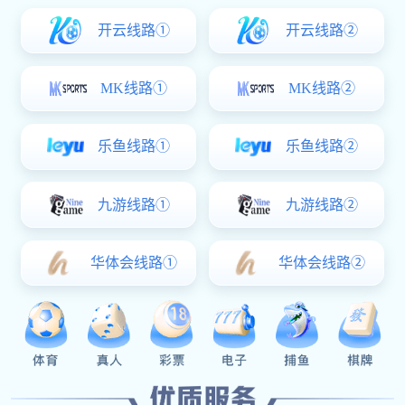
开云线路①
开云线路②
MK线路①
MK线路②
乐鱼线路①
乐鱼线路②
九游线路①
九游线路②
华体会线路①
华体会线路②