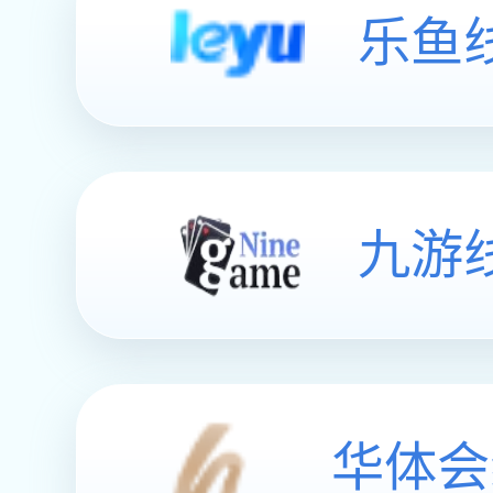
乐鱼
九游
华体会