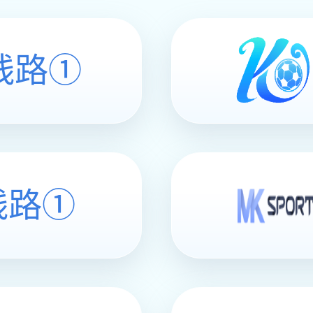
线路①
线路①