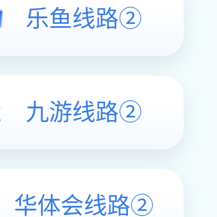
乐鱼线路②
九游线路②
华体会线路②