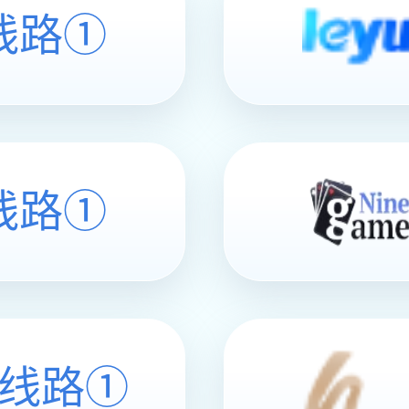
线路①
线路①
线路①