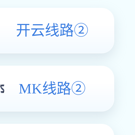
开云线路②
MK线路②