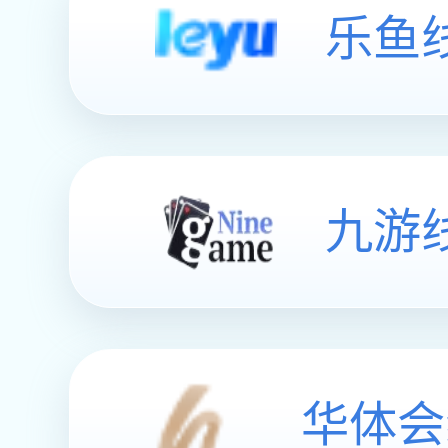
乐鱼
九游
华体会