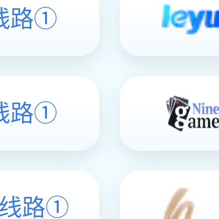
线路①
线路①
线路①