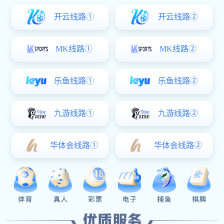
开云线路①
开云线路②
MK线路①
MK线路②
乐鱼线路①
乐鱼线路②
九游线路①
九游线路②
华体会线路①
华体会线路②