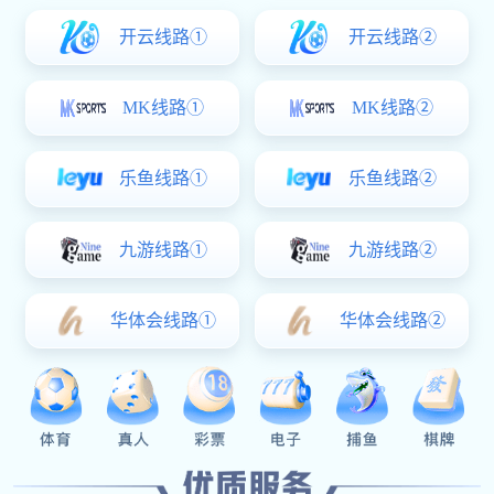
开云线路①
开云线路②
MK线路①
MK线路②
乐鱼线路①
乐鱼线路②
九游线路①
九游线路②
华体会线路①
华体会线路②